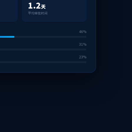
1.2
天
平均审批时间
46%
31%
23%